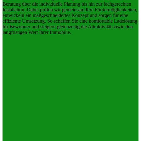
Beratung über die individuelle Planung bis hin zur fachgerechten
Installation. Dabei prüfen wir gemeinsam Ihre Fördermöglichkeiten,
entwickeln ein maßgeschneidertes Konzept und sorgen für eine
effiziente Umsetzung. So schaffen Sie eine komfortable Ladelösung
für Bewohner und steigern gleichzeitig die Attraktivität sowie den
langfristigen Wert Ihrer Immobilie.