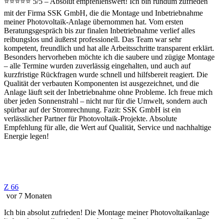
⭐️⭐️⭐️⭐️⭐️ 5/5 – Absolut empfehlenswert! Ich bin rundum zufrieden
mit der Firma SSK GmbH, die die Montage und Inbetriebnahme
meiner Photovoltaik-Anlage übernommen hat. Vom ersten
Beratungsgespräch bis zur finalen Inbetriebnahme verlief alles
reibungslos und äußerst professionell. Das Team war sehr
kompetent, freundlich und hat alle Arbeitsschritte transparent erklärt.
Besonders hervorheben möchte ich die saubere und zügige Montage
– alle Termine wurden zuverlässig eingehalten, und auch auf
kurzfristige Rückfragen wurde schnell und hilfsbereit reagiert. Die
Qualität der verbauten Komponenten ist ausgezeichnet, und die
Anlage läuft seit der Inbetriebnahme ohne Probleme. Ich freue mich
über jeden Sonnenstrahl – nicht nur für die Umwelt, sondern auch
spürbar auf der Stromrechnung. Fazit: SSK GmbH ist ein
verlässlicher Partner für Photovoltaik-Projekte. Absolute
Empfehlung für alle, die Wert auf Qualität, Service und nachhaltige
Energie legen!
Z 66
vor 7 Monaten
Ich bin absolut zufrieden! Die Montage meiner Photovoltaikanlage