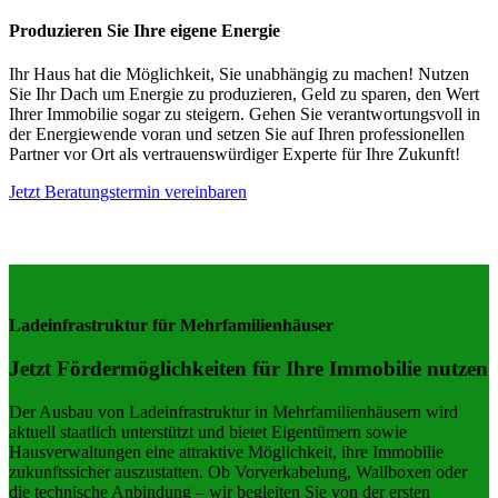
Produzieren Sie Ihre eigene Energie
Ihr Haus hat die Möglichkeit, Sie unabhängig zu machen! Nutzen
Sie Ihr Dach um Energie zu produzieren, Geld zu sparen, den Wert
Ihrer Immobilie sogar zu steigern. Gehen Sie verantwortungsvoll in
der Energiewende voran und setzen Sie auf Ihren professionellen
Partner vor Ort als vertrauenswürdiger Experte für Ihre Zukunft!
Jetzt Beratungstermin vereinbaren
Ladeinfrastruktur für Mehrfamilienhäuser
Jetzt Fördermöglichkeiten für Ihre Immobilie nutzen
Der Ausbau von Ladeinfrastruktur in Mehrfamilienhäusern wird
aktuell staatlich unterstützt und bietet Eigentümern sowie
Hausverwaltungen eine attraktive Möglichkeit, ihre Immobilie
zukunftssicher auszustatten. Ob Vorverkabelung, Wallboxen oder
die technische Anbindung – wir begleiten Sie von der ersten