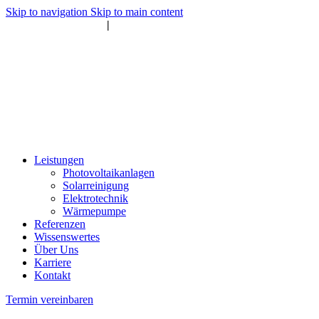
Skip to navigation
Skip to main content
info@ssk-gmbh.com
|
07940 5031966
info@ssk-gmbh.com | 07940 5031966
Leistungen
Photovoltaikanlagen
Solarreinigung
Elektrotechnik
Wärmepumpe
Referenzen
Wissenswertes
Über Uns
Karriere
Kontakt
Termin vereinbaren